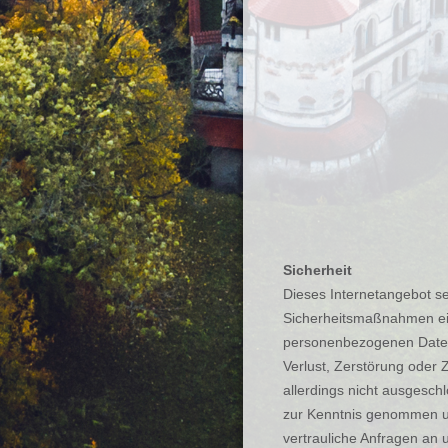
Sicherheit
Dieses Internetangebot se
Sicherheitsmaßnahmen ein
personenbezogenen Daten 
Verlust, Zerstörung oder Z
allerdings nicht ausgesch
zur Kenntnis genommen und
vertrauliche Anfragen an 